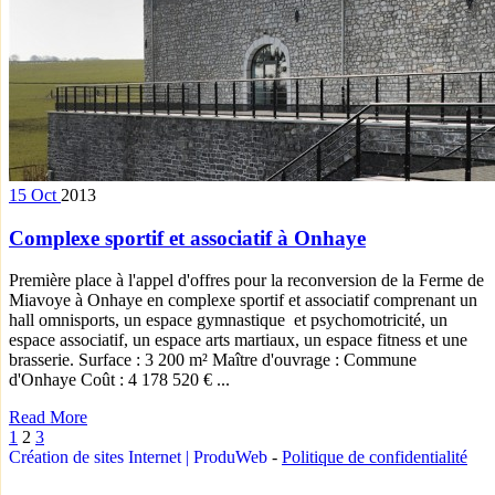
15
Oct
2013
Complexe sportif et associatif à Onhaye
Première place à l'appel d'offres pour la reconversion de la Ferme de
Miavoye à Onhaye en complexe sportif et associatif comprenant un
hall omnisports, un espace gymnastique et psychomotricité, un
espace associatif, un espace arts martiaux, un espace fitness et une
brasserie. Surface : 3 200 m² Maître d'ouvrage : Commune
d'Onhaye Coût : 4 178 520 € ...
Read More
1
2
3
Création de sites Internet | ProduWeb
-
Politique de confidentialité