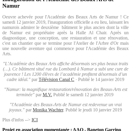
Namur
Oeuvre achevée pour l'Académie des Beaux Arts de Namur ! Ce
samedi 12 janvier 2019, l'inauguration officielle a eu lieu, laissant les
namurois admirer le deuxième bâtiment le plus ancien dont la ville
de Namur est propriétaire après la Halle Al Chair. Après un
diagnostique, une conception, une restauration et une rénovation,
c'est un chantier que se termine pour l'Atelier de l'Arbre d'Or mais
une nouvelle aventure qui commence pour l'Académie des Beaux
Arts.
"L’Académie des Beaux Arts affiche désormais ses plus beaux traits
(…). Ce bâtiment situé rue du Lombard à Namur a subi une cure de
jouvence ! Les 1200 élèves de l’académie profitent désormais d’un
cadre idéal."
par
Télévision Canal C
· Publié le 14
janvier 2019
"Namur: la magnifique restauration/rénovation des Beaux-Arts est
terminée"
par
M.V.
Publié le
samedi 12 janvier 2019
"l'Académie des Beaux-Arts de Namur est redevenue un vrai
joyaux."
par
Monika Wachter
.
Publié le jeudi 10 janvier 2019
Plus d'infos -->
ICI
Projet en association momentanée : AAO - Baneton Garrino