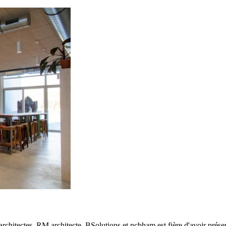
tes, RM architecte, BSolutions et ncbham est fière d'avoir présent