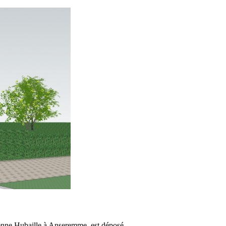
ienne Hubaille à Anseremme, est déposé.