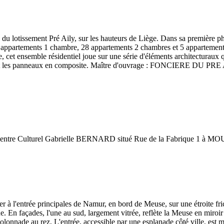
u lotissement Pré Aily, sur les hauteurs de Liège. Dans sa première pha
 appartements 1 chambre, 28 appartements 2 chambres et 5 appartement
cet ensemble résidentiel joue sur une série d'éléments architecturaux q
elle et les panneaux en composite. Maître d'ouvrage : FONCIERE DU PRE 
n du Centre Culturel Gabrielle BERNARD situé Rue de la Fabrique 1 à MO
 l'entrée principales de Namur, en bord de Meuse, sur une étroite friche
nue. En façades, l'une au sud, largement vitrée, reflète la Meuse en miro
 colonnade au rez. L'entrée, accessible par une esplanade côté ville, es