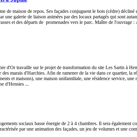
de maison de repos. Ses façades conjuguent le bois (cèdre) décliné en 
r une galerie de liaison animées par des locaux partagés qui sont autan
terrasses et des départs de promenades vers le parc. Maître de l'ouvrag
bre d'Or travaille sur le projet de transformation du site Les Sartis à H
e des marais d'Harchies. Afin de ramener de la vie dans ce quartier, la ré
ments et maisons), une maison unifamiliale, une résidence service, une
e d'Hensies ...
ements sociaux basse énergie de 2 à 4 chambres. Il sera également com
caractérisée par une animation des façades, un jeu de volumes et une co