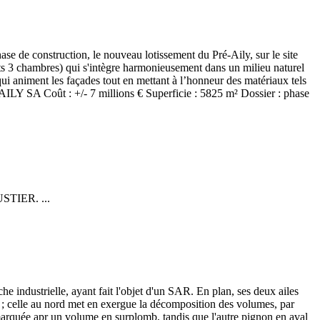
se de construction, le nouveau lotissement du Pré-Aily, sur le site
s 3 chambres) qui s'intègre harmonieusement dans un milieu naturel
ui animent les façades tout en mettant à l’honneur des matériaux tels
AILY SA Coût : +/- 7 millions € Superficie : 5825 m² Dossier : phase
USTIER. ...
 industrielle, ayant fait l'objet d'un SAR. En plan, ses deux ailes
ir ; celle au nord met en exergue la décomposition des volumes, par
t marquée apr un volume en surplomb, tandis que l'autre pignon en aval