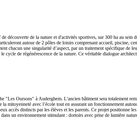
f de découverte de la nature et d'activités sportives, sur 300 ha au sein
articuleront autour de 2 pôles de loisirs comprenant accueil, piscine, c
entent chacun une singularité d’aspect, par un traitement spécifique de l
 le cycle de régénérescence de la nature. Ce véritable dialogue architectu
crèche "Les Oursons" à Auderghem. L'ancien bâtiment sera totalement rem
 de la mitoyenneté avec l’école tout en assurant un fonctionnement auto
eux accès distincts par les élèves et les parents. Ce projet positionne le
x dans un environnement stimulant : dortoirs avec prise de lumière nature