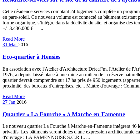
Cette résidence-services comptant 24 logements complète un programme 
en pare-soleil. Ce nouveau volume est connecté au bâtiment existant pa
forme organique, s’intègre dans la déclivité du site, et organise des 
+/- 3.436.000 € ...
Read More
31
Mar
2016
Eco-quartier à Hensies
En association avec l'Atelier d'Architecture Dr(ea)²m, l'Atelier de l'Ar
1976, a depuis laissé place à une ruine au milieu de la réserve naturell
quartier devrait comprendre sur 17 ha près de 950 logements (apparte
proximité, des bureaux d'entreprises, etc... Maître d'ouvrage : Commun
Read More
27
Jan
2016
Quartier « La Fourche » à Marche-en-Famenne
Le nouveau quartier La Fourche à Marche-en-Famenne intégrera 46 log
privatifs. Les bâtiments seront dotés d'une expression architecturale 
d'ouvrage : LA FAMENNOISE S.C.R.L. ...