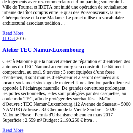
de logements avec rez commerciaux et d’un parking souterrain.La
Ville de Tournai et IDETA ont initié une opération de revitalisation
urbaine de l’îlot compris entre le quai des Poissonsceaux, la rue
Chèrequefosse et la rue Madame. Le projet utilise un vocabulaire
architectural associant tradition ...
Read More
11
Oct
2016
Atelier TEC Namur-Luxembourg
C'est à Malonne que la nouvel atelier de réparation et d’entretien des
autobus du TEC Namur-Luxembourg sera construit. Le bâtiment
comprendra, au total, 9 travées : 3 sont équipées d’une fosse
d’entretien, 4 sont munies d’élévateur et 2 seront destinées aux
locaux sociaux et stockage de matériel. Une attention particulière est
apportée à l’éclairage naturelle. De grandes ouvertures prolongent
les portes sectionnelles, elles sont protégées par des casquettes, au
couleur du TEC, afin de protéger des surchauffes. Maître
d'Oeuvre : TEC Namur-Luxembourg (12 Avenue de Stassart – 5000
NAMUR) Adresse : 33 Chemin de la Vieille Sambre – 5020
Malonne Phase : Permis d'Urbanisme obtenu en mars 2017
Superficie : 2.559 m² Budget : 2.190.250 € htva ...
Read More