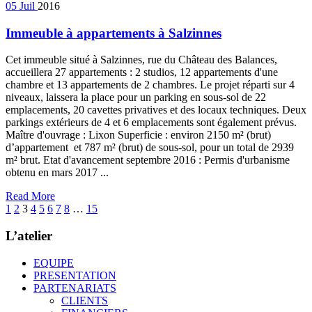
05
Juil
2016
Immeuble à appartements à Salzinnes
Cet immeuble situé à Salzinnes, rue du Château des Balances,
accueillera 27 appartements : 2 studios, 12 appartements d'une
chambre et 13 appartements de 2 chambres. Le projet réparti sur 4
niveaux, laissera la place pour un parking en sous-sol de 22
emplacements, 20 cavettes privatives et des locaux techniques. Deux
parkings extérieurs de 4 et 6 emplacements sont également prévus.
Maître d'ouvrage : Lixon Superficie : environ 2150 m² (brut)
d’appartement et 787 m² (brut) de sous-sol, pour un total de 2939
m² brut. Etat d'avancement septembre 2016 : Permis d'urbanisme
obtenu en mars 2017 ...
Read More
1
2
3
4
5
6
7
8
…
15
L’atelier
EQUIPE
PRESENTATION
PARTENARIATS
CLIENTS