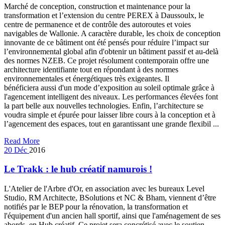
Marché de conception, construction et maintenance pour la
transformation et l’extension du centre PEREX à Daussoulx, le
centre de permanence et de contrôle des autoroutes et voies
navigables de Wallonie. A caractère durable, les choix de conception
innovante de ce bâtiment ont été pensés pour réduire l’impact sur
l’environnemental global afin d'obtenir un bâtiment passif et au-delà
des normes NZEB. Ce projet résolument contemporain offre une
architecture identifiante tout en répondant à des normes
environnementales et énergétiques très exigeantes. Il
bénéficiera aussi d'un mode d’exposition au soleil optimale grâce à
l'agencement intelligent des niveaux. Les performances élevées font
la part belle aux nouvelles technologies. Enfin, l’architecture se
voudra simple et épurée pour laisser libre cours à la conception et à
l’agencement des espaces, tout en garantissant une grande flexibil ...
Read More
20
Déc
2016
Le Trakk : le hub créatif namurois !
L'Atelier de l'Arbre d'Or, en association avec les bureaux Level
Studio, RM Architecte, BSolutions et NC & Bham, viennent d’être
notifiés par le BEP pour la rénovation, la transformation et
l'équipement d'un ancien hall sportif, ainsi que l'aménagement de ses
abords, en Hub créatif. Ce projet sera concrétisé avec le soutien