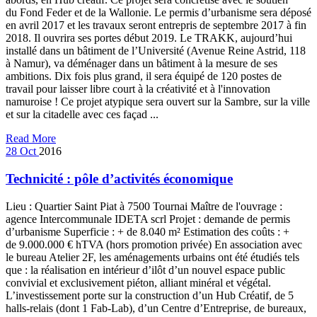
du Fond Feder et de la Wallonie. Le permis d’urbanisme sera déposé
en avril 2017 et les travaux seront entrepris de septembre 2017 à fin
2018. Il ouvrira ses portes début 2019. Le TRAKK, aujourd’hui
installé dans un bâtiment de l’Université (Avenue Reine Astrid, 118
à Namur), va déménager dans un bâtiment à la mesure de ses
ambitions. Dix fois plus grand, il sera équipé de 120 postes de
travail pour laisser libre court à la créativité et à l'innovation
namuroise ! Ce projet atypique sera ouvert sur la Sambre, sur la ville
et sur la citadelle avec ces façad ...
Read More
28
Oct
2016
Technicité : pôle d’activités économique
Lieu : Quartier Saint Piat à 7500 Tournai Maître de l'ouvrage :
agence Intercommunale IDETA scrl Projet : demande de permis
d’urbanisme Superficie : + de 8.040 m² Estimation des coûts : +
de 9.000.000 € hTVA (hors promotion privée) En association avec
le bureau Atelier 2F, les aménagements urbains ont été étudiés tels
que : la réalisation en intérieur d’ilôt d’un nouvel espace public
convivial et exclusivement piéton, alliant minéral et végétal.
L’investissement porte sur la construction d’un Hub Créatif, de 5
halls-relais (dont 1 Fab-Lab), d’un Centre d’Entreprise, de bureaux,