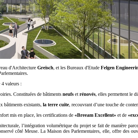
eau d'Architecture
Greisch
, et les Bureaux d'Etude
Felgen Engineeri
Parlementaires.
 4 valeurs :
voiries. Constituées de bâtiments
neufs
et
rénovés
, elles permettent le d
x bâtiments existants,
la terre cuite
, recouvrant d’une touche de contemp
fort mis en place, les certifications de
«Breeam Excellent»
et de
«exc
ecturale, l’intégration volumétrique du projet se fait de manière parcel
nservé côté Meuse. La Maison des Parlementaires, elle, offre des ouver