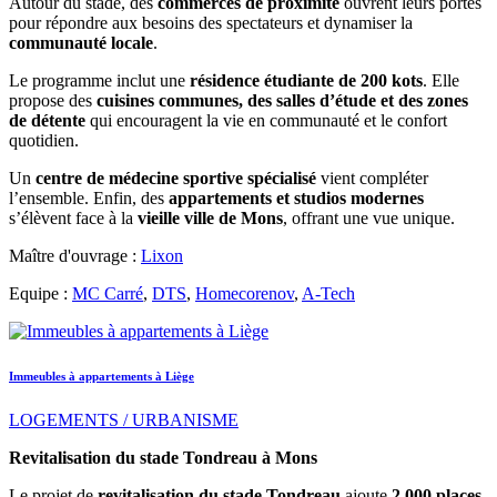
Autour du stade, des
commerces de proximité
ouvrent leurs portes
pour répondre aux besoins des spectateurs et dynamiser la
communauté locale
.
Le programme inclut une
résidence étudiante de 200 kots
. Elle
propose des
cuisines communes, des salles d’étude et des zones
de détente
qui encouragent la vie en communauté et le confort
quotidien.
Un
centre de médecine sportive spécialisé
vient compléter
l’ensemble. Enfin, des
appartements et studios modernes
s’élèvent face à la
vieille ville de Mons
, offrant une vue unique.
Maître d'ouvrage :
Lixon
Equipe :
MC Carré
,
DTS
,
Homecorenov
,
A-Tech
Immeubles à appartements à Liège
LOGEMENTS / URBANISME
Revitalisation du stade Tondreau à Mons
Le projet de
revitalisation du stade Tondreau
ajoute
2 000 places
,