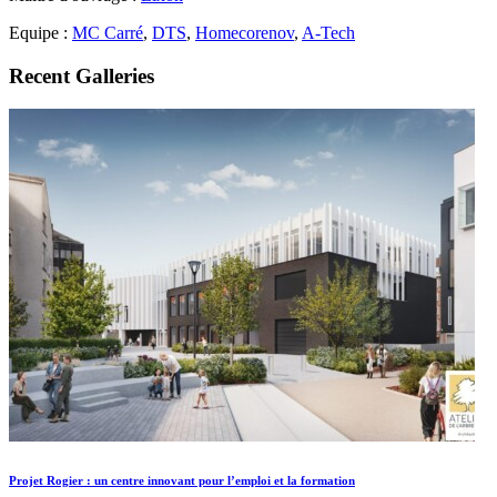
Equipe :
MC Carré
,
DTS
,
Homecorenov
,
A-Tech
Recent Galleries
Projet Rogier : un centre innovant pour l’emploi et la formation