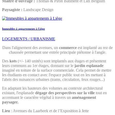
Maitre d’ouvrage :
Thomas & Piron Bâtiment et Lidl Belgium
Paysagiste :
Landscape Design
Immeubles à appartements à Liège
LOGEMENTS / URBANISME
Dans l'alignement des avenues, un
commerce
est implanté au rez de
chaussée permettant une entrée principale piétonne à l'angle.
Des
kots
(+/- 140 unités) sont implantés aux étages et présentent
leurs communs au 1er étages, donnant sur le
jardin esplanade
imaginé en toiture de la surface commerciale. Cela permet de mettre
les étudiants en contact avec l'espace public tout en les mettant à
l'abris des nuisances urbaines (trams, circulation, feux rouges...)
En adaptant les hauteurs des volumes au contexte architectural
existant, l'esplanade
dégage des perspectives sur la ville
tout en
accentuant le caractère végétal à travers un
aménagement
paysager.
Lieu
: Avenues du Laarbeek et de l’Exposition à Jette