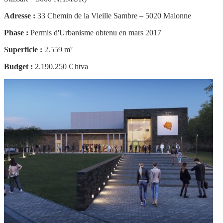
Adresse :
33 Chemin de la Vieille Sambre – 5020 Malonne
Phase :
Permis d'Urbanisme obtenu en mars 2017
Superficie :
2.559 m²
Budget :
2.190.250 € htva