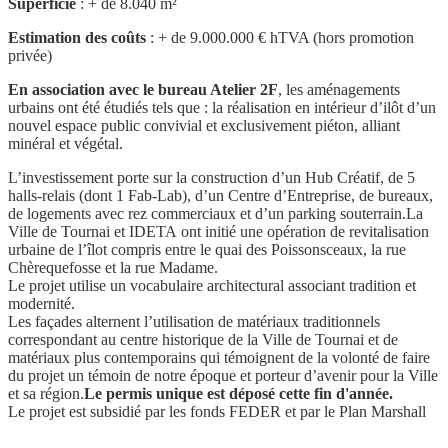
Superficie
: + de 8.040 m²
Estimation des coûts
: + de 9.000.000 € hTVA (hors promotion
privée)
En association avec le bureau Atelier 2F
, les aménagements
urbains ont été étudiés tels que : la réalisation en intérieur d’ilôt d’un
nouvel espace public convivial et exclusivement piéton, alliant
minéral et végétal.
L’investissement porte sur la construction d’un Hub Créatif, de 5
halls-relais (dont 1 Fab-Lab), d’un Centre d’Entreprise, de bureaux,
de logements avec rez commerciaux et d’un parking souterrain.
La
Ville de Tournai et IDETA ont initié une opération de revitalisation
urbaine de l’îlot compris entre le quai des Poissonsceaux, la rue
Chèrequefosse et la rue Madame.
Le projet utilise un vocabulaire architectural associant tradition et
modernité.
Les façades alternent l’utilisation de matériaux traditionnels
correspondant au centre historique de la Ville de Tournai et de
matériaux plus contemporains qui témoignent de la volonté de faire
du projet un témoin de notre époque et porteur d’avenir pour la Ville
et sa région.
Le permis unique est déposé cette fin d'année.
Le projet est subsidié par les fonds FEDER et par le Plan Marshall