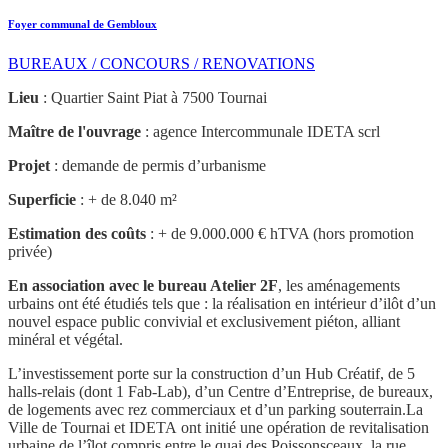
Foyer communal de Gembloux
BUREAUX / CONCOURS / RENOVATIONS
Lieu
: Quartier Saint Piat à 7500 Tournai
Maître de l'ouvrage
: agence Intercommunale IDETA scrl
Projet
: demande de permis d’urbanisme
Superficie
: + de 8.040 m²
Estimation des coûts
: + de 9.000.000 € hTVA (hors promotion
privée)
En association avec le bureau Atelier 2F
, les aménagements
urbains ont été étudiés tels que : la réalisation en intérieur d’ilôt d’un
nouvel espace public convivial et exclusivement piéton, alliant
minéral et végétal.
L’investissement porte sur la construction d’un Hub Créatif, de 5
halls-relais (dont 1 Fab-Lab), d’un Centre d’Entreprise, de bureaux,
de logements avec rez commerciaux et d’un parking souterrain.
La
Ville de Tournai et IDETA ont initié une opération de revitalisation
urbaine de l’îlot compris entre le quai des Poissonsceaux, la rue