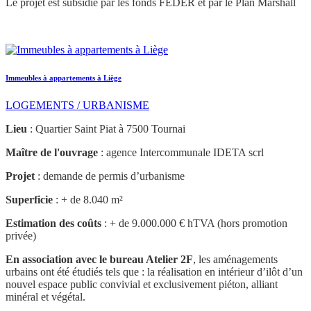
Le projet est subsidié par les fonds FEDER et par le Plan Marshall
Immeubles à appartements à Liège
LOGEMENTS / URBANISME
Lieu
: Quartier Saint Piat à 7500 Tournai
Maître de l'ouvrage
: agence Intercommunale IDETA scrl
Projet
: demande de permis d’urbanisme
Superficie
: + de 8.040 m²
Estimation des coûts
: + de 9.000.000 € hTVA (hors promotion
privée)
En association avec le bureau Atelier 2F
, les aménagements
urbains ont été étudiés tels que : la réalisation en intérieur d’ilôt d’un
nouvel espace public convivial et exclusivement piéton, alliant
minéral et végétal.