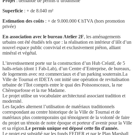
Projet
: demande de permis d’urbanisme
Superficie
: + de 8.040 m²
Estimation des coûts
: + de 9.000.000 € hTVA (hors promotion
privée)
En association avec le bureau Atelier 2F
, les aménagements
urbains ont été étudiés tels que : la réalisation en intérieur d’ilôt d’un
nouvel espace public convivial et exclusivement piéton, alliant
minéral et végétal.
L’investissement porte sur la construction d’un Hub Créatif, de 5
halls-relais (dont 1 Fab-Lab), d’un Centre d’Entreprise, de bureaux,
de logements avec rez commerciaux et d’un parking souterrain.
La
Ville de Tournai et IDETA ont initié une opération de revitalisation
urbaine de l’îlot compris entre le quai des Poissonsceaux, la rue
Chèrequefosse et la rue Madame.
Le projet utilise un vocabulaire architectural associant tradition et
modernité.
Les façades alternent l’utilisation de matériaux traditionnels
correspondant au centre historique de la Ville de Tournai et de
matériaux plus contemporains qui témoignent de la volonté de faire
du projet un témoin de notre époque et porteur d’avenir pour la Ville
et sa région.
Le permis unique est déposé cette fin d'année.
Le projet est subsidié par les fonds FEDER et par le Plan Marshall