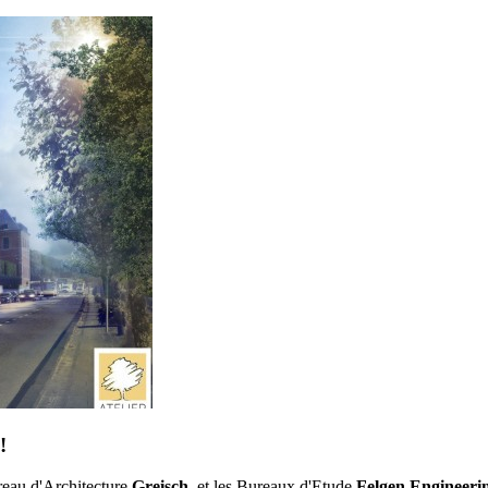
!
eau d'Architecture
Greisch
, et les Bureaux d'Etude
Felgen Engineeri