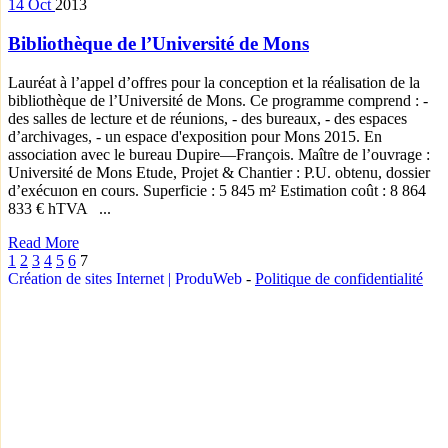
14
Oct
2013
Bibliothèque de l’Université de Mons
Lauréat à l’appel d’offres pour la conception et la réalisation de la
bibliothèque de l’Université de Mons. Ce programme comprend : -
des salles de lecture et de réunions, - des bureaux, - des espaces
d’archivages, - un espace d'exposition pour Mons 2015. En
association avec le bureau Dupire—François. Maître de l’ouvrage :
Université de Mons Etude, Projet & Chantier : P.U. obtenu, dossier
d’exécuıon en cours. Superficie : 5 845 m² Estimation coût : 8 864
833 € hTVA ...
Read More
1
2
3
4
5
6
7
Création de sites Internet | ProduWeb
-
Politique de confidentialité