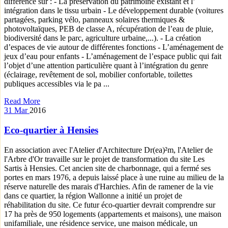
différence sur : - La préservation du patrimoine existant et l’
intégration dans le tissu urbain - Le développement durable (voitures
partagées, parking vélo, panneaux solaires thermiques &
photovoltaïques, PEB de classe A, récupération de l’eau de pluie,
biodiversité dans le parc, agriculture urbaine,...). - La création
d’espaces de vie autour de différentes fonctions - L’aménagement de
jeux d’eau pour enfants - L’aménagement de l’espace public qui fait
l’objet d’une attention particulière quant à l’intégration du genre
(éclairage, revêtement de sol, mobilier confortable, toilettes
publiques accessibles via le pa ...
Read More
31
Mar
2016
Eco-quartier à Hensies
En association avec l'Atelier d'Architecture Dr(ea)²m, l'Atelier de
l'Arbre d'Or travaille sur le projet de transformation du site Les
Sartis à Hensies. Cet ancien site de charbonnage, qui a fermé ses
portes en mars 1976, a depuis laissé place à une ruine au milieu de la
réserve naturelle des marais d'Harchies. Afin de ramener de la vie
dans ce quartier, la région Wallonne a initié un projet de
réhabilitation du site. Ce futur éco-quartier devrait comprendre sur
17 ha près de 950 logements (appartements et maisons), une maison
unifamiliale, une résidence service, une maison médicale, un