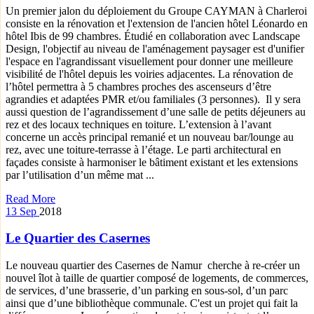
Un premier jalon du déploiement du Groupe CAYMAN à Charleroi
consiste en la rénovation et l'extension de l'ancien hôtel Léonardo en
hôtel Ibis de 99 chambres. Étudié en collaboration avec Landscape
Design, l'objectif au niveau de l'aménagement paysager est d'unifier
l'espace en l'agrandissant visuellement pour donner une meilleure
visibilité de l'hôtel depuis les voiries adjacentes. La rénovation de
l’hôtel permettra à 5 chambres proches des ascenseurs d’être
agrandies et adaptées PMR et/ou familiales (3 personnes). Il y sera
aussi question de l’agrandissement d’une salle de petits déjeuners au
rez et des locaux techniques en toiture. L’extension à l’avant
concerne un accès principal remanié et un nouveau bar/lounge au
rez, avec une toiture-terrasse à l’étage. Le parti architectural en
façades consiste à harmoniser le bâtiment existant et les extensions
par l’utilisation d’un même mat ...
Read More
13
Sep
2018
Le Quartier des Casernes
Le nouveau quartier des Casernes de Namur cherche à re-créer un
nouvel îlot à taille de quartier composé de logements, de commerces,
de services, d’une brasserie, d’un parking en sous-sol, d’un parc
ainsi que d’une bibliothèque communale. C'est un projet qui fait la