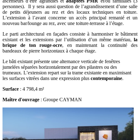
ascenseurs d’être agrandies et
adaptées PMR
et/ou familiales (3
personnes). Il y sera aussi question de l’agrandissement d’une salle
de petits déjeuners au rez et des locaux techniques en toiture.
L’extension à l’avant concerne un accès principal remanié et un
nouveau bar/lounge au rez, avec une toiture-terrasse à l’étage.
Le parti architectural en façades consiste à harmoniser le bâtiment
existant et les extensions par l’utilisation d’un même matériau,
la
brique de ton rouge-ocre
, en maintenant la continuité des
bandeaux de pierre horizontaux à chaque étage.
Le bâti existant présente une alternance verticale de fenêtres
jumelées séparées horizontalement par des pilastres ou des
trumeaux. L’extension repart sur la trame existante en maximisant
les surfaces vitrées dans une expression plus
contemporaine
.
Surface
: 4 798,4 m²
Maître d'ouvrage
: Groupe CAYMAN