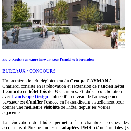
Projet Rogier : un centre innovant pour l’emploi et la formation
BUREAUX / CONCOURS
Un premier jalon du déploiement du
Groupe CAYMAN
à
Charleroi consiste en la rénovation et l'extension de
l'ancien hôtel
Léonardo
en
hôtel Ibis
de 99 chambres. Étudié en collaboration
avec
Landscape Design
, l'objectif au niveau de l'aménagement
paysager est
d'unifier
l'espace en l'agrandissant visuellement pour
donner une
meilleure visibilité
de l'hôtel depuis les voiries
adjacentes.
La rénovation de l’hôtel permettra à 5 chambres proches des
ascenseurs d’être agrandies et
adaptées PMR
et/ou familiales (3