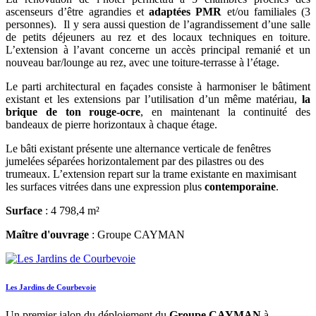
ascenseurs d’être agrandies et
adaptées PMR
et/ou familiales (3
personnes). Il y sera aussi question de l’agrandissement d’une salle
de petits déjeuners au rez et des locaux techniques en toiture.
L’extension à l’avant concerne un accès principal remanié et un
nouveau bar/lounge au rez, avec une toiture-terrasse à l’étage.
Le parti architectural en façades consiste à harmoniser le bâtiment
existant et les extensions par l’utilisation d’un même matériau,
la
brique de ton rouge-ocre
, en maintenant la continuité des
bandeaux de pierre horizontaux à chaque étage.
Le bâti existant présente une alternance verticale de fenêtres
jumelées séparées horizontalement par des pilastres ou des
trumeaux. L’extension repart sur la trame existante en maximisant
les surfaces vitrées dans une expression plus
contemporaine
.
Surface
: 4 798,4 m²
Maître d'ouvrage
: Groupe CAYMAN
Les Jardins de Courbevoie
Un premier jalon du déploiement du
Groupe CAYMAN
à