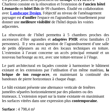
Charleroi consiste en la rénovation et l'extension de
l'ancien hôtel
Léonardo
en
hôtel Ibis
de 99 chambres. Étudié en collaboration
avec
Landscape Design
, l'objectif au niveau de l'aménagement
paysager est
d'unifier
l'espace en l'agrandissant visuellement pour
donner une
meilleure visibilité
de l'hôtel depuis les voiries
adjacentes.
La rénovation de l’hôtel permettra à 5 chambres proches des
ascenseurs d’être agrandies et
adaptées PMR
et/ou familiales (3
personnes). Il y sera aussi question de l’agrandissement d’une salle
de petits déjeuners au rez et des locaux techniques en toiture.
L’extension à l’avant concerne un accès principal remanié et un
nouveau bar/lounge au rez, avec une toiture-terrasse à l’étage.
Le parti architectural en façades consiste à harmoniser le bâtiment
existant et les extensions par l’utilisation d’un même matériau,
la
brique de ton rouge-ocre
, en maintenant la continuité des
bandeaux de pierre horizontaux à chaque étage.
Le bâti existant présente une alternance verticale de fenêtres
jumelées séparées horizontalement par des pilastres ou des
trumeaux. L’extension repart sur la trame existante en maximisant
les surfaces vitrées dans une expression plus
contemporaine
.
Surface
: 4 798,4 m²