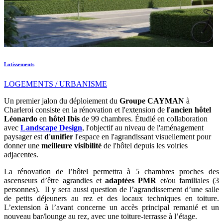
Lotissements
LOGEMENTS / URBANISME
Un premier jalon du déploiement du
Groupe CAYMAN
à
Charleroi consiste en la rénovation et l'extension de
l'ancien hôtel
Léonardo
en
hôtel Ibis
de 99 chambres. Étudié en collaboration
avec
Landscape Design
, l'objectif au niveau de l'aménagement
paysager est
d'unifier
l'espace en l'agrandissant visuellement pour
donner une
meilleure visibilité
de l'hôtel depuis les voiries
adjacentes.
La rénovation de l’hôtel permettra à 5 chambres proches des
ascenseurs d’être agrandies et
adaptées PMR
et/ou familiales (3
personnes). Il y sera aussi question de l’agrandissement d’une salle
de petits déjeuners au rez et des locaux techniques en toiture.
L’extension à l’avant concerne un accès principal remanié et un
nouveau bar/lounge au rez, avec une toiture-terrasse à l’étage.