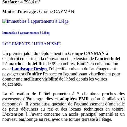
Surface
: 4 798,4 m²
Maître d'ouvrage
: Groupe CAYMAN
Immeubles à appartements à Liège
LOGEMENTS / URBANISME
Un premier jalon du déploiement du
Groupe CAYMAN
à
Charleroi consiste en la rénovation et l'extension de
l'ancien hôtel
Léonardo
en
hôtel Ibis
de 99 chambres. Étudié en collaboration
avec
Landscape Design
, l'objectif au niveau de l'aménagement
paysager est
d'unifier
l'espace en l'agrandissant visuellement pour
donner une
meilleure visibilité
de l'hôtel depuis les voiries
adjacentes.
La rénovation de l’hôtel permettra à 5 chambres proches des
ascenseurs d’être agrandies et
adaptées PMR
et/ou familiales (3
personnes). Il y sera aussi question de l’agrandissement d’une salle
de petits déjeuners au rez et des locaux techniques en toiture.
L’extension à l’avant concerne un accès principal remanié et un
nouveau bar/lounge au rez, avec une toiture-terrasse à l’étage.