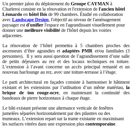
Un premier jalon du déploiement du
Groupe CAYMAN
à
Charleroi consiste en la rénovation et l'extension de
l'ancien hôtel
Léonardo
en
hôtel Ibis
de 99 chambres. Étudié en collaboration
avec
Landscape Design
, l'objectif au niveau de l'aménagement
paysager est
d'unifier
l'espace en l'agrandissant visuellement pour
donner une
meilleure visibilité
de l'hôtel depuis les voiries
adjacentes.
La rénovation de l’hôtel permettra à 5 chambres proches des
ascenseurs d’être agrandies et
adaptées PMR
et/ou familiales (3
personnes). Il y sera aussi question de l’agrandissement d’une salle
de petits déjeuners au rez et des locaux techniques en toiture.
L’extension à l’avant concerne un accès principal remanié et un
nouveau bar/lounge au rez, avec une toiture-terrasse à l’étage.
Le parti architectural en façades consiste à harmoniser le bâtiment
existant et les extensions par l’utilisation d’un même matériau,
la
brique de ton rouge-ocre
, en maintenant la continuité des
bandeaux de pierre horizontaux à chaque étage.
Le bâti existant présente une alternance verticale de fenêtres
jumelées séparées horizontalement par des pilastres ou des
trumeaux. L’extension repart sur la trame existante en maximisant
les surfaces vitrées dans une expression plus
contemporaine
.