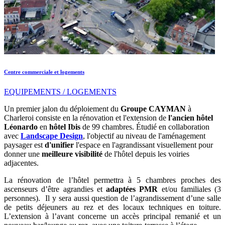
Centre commerciale et logements
EQUIPEMENTS / LOGEMENTS
Un premier jalon du déploiement du
Groupe CAYMAN
à
Charleroi consiste en la rénovation et l'extension de
l'ancien hôtel
Léonardo
en
hôtel Ibis
de 99 chambres. Étudié en collaboration
avec
Landscape Design
, l'objectif au niveau de l'aménagement
paysager est
d'unifier
l'espace en l'agrandissant visuellement pour
donner une
meilleure visibilité
de l'hôtel depuis les voiries
adjacentes.
La rénovation de l’hôtel permettra à 5 chambres proches des
ascenseurs d’être agrandies et
adaptées PMR
et/ou familiales (3
personnes). Il y sera aussi question de l’agrandissement d’une salle
de petits déjeuners au rez et des locaux techniques en toiture.
L’extension à l’avant concerne un accès principal remanié et un