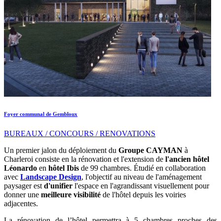
Foyer communal de Gembloux
BUREAUX / CONCOURS / RENOVATIONS
Un premier jalon du déploiement du
Groupe CAYMAN
à
Charleroi consiste en la rénovation et l'extension de
l'ancien hôtel
Léonardo
en
hôtel Ibis
de 99 chambres. Étudié en collaboration
avec
Landscape Design
, l'objectif au niveau de l'aménagement
paysager est
d'unifier
l'espace en l'agrandissant visuellement pour
donner une
meilleure visibilité
de l'hôtel depuis les voiries
adjacentes.
La rénovation de l’hôtel permettra à 5 chambres proches des