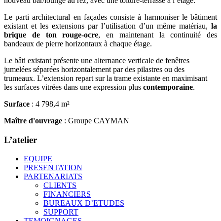
nouveau bar/lounge au rez, avec une toiture-terrasse à l’étage.
Le parti architectural en façades consiste à harmoniser le bâtiment
existant et les extensions par l’utilisation d’un même matériau,
la
brique de ton rouge-ocre
, en maintenant la continuité des
bandeaux de pierre horizontaux à chaque étage.
Le bâti existant présente une alternance verticale de fenêtres
jumelées séparées horizontalement par des pilastres ou des
trumeaux. L’extension repart sur la trame existante en maximisant
les surfaces vitrées dans une expression plus
contemporaine
.
Surface
: 4 798,4 m²
Maître d'ouvrage
: Groupe CAYMAN
L’atelier
EQUIPE
PRESENTATION
PARTENARIATS
CLIENTS
FINANCIERS
BUREAUX D’ETUDES
SUPPORT
TEMOIGNAGES