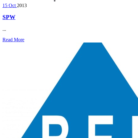
15
Oct
2013
SPW
...
Read More