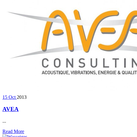
15
Oct
2013
AVEA
...
Read More