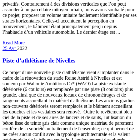
privatifs. Contrairement à des divisions verticales que l’on peut
assimiler à un parcellaire mitoyen urbain, nous avons souhaité pour
ce projet, proposer un volume unitaire facilement identifiable par ses
strates horizontales. Celles-ci accentuent la perception en
mouvement, le bâtiment étant principalement perçu depuis
l’habitacle d’un véhicule automobile. Le dernier étage est ...
Read More
25
Avr
2022
Piste d’athlétisme de Nivelles
Ce projet d'une nouvelle piste d'athlétisme vient s'implanter dans le
cadre de la rénovation du stade Reine Astrid à Nivelles et est
soutenu par Wallonie Ambitions Or* (WAO) La piste existante
détériorée (6 couloirs) est remplacée par une piste (8 couloirs) plus
grande, ainsi que de nouveaux locaux de chronométrages et de
rangements accueillant la matériel d'athlétisme. Les anciens gradins
non-couverts détériorés seront remplacés et le bâtiment accueillant
les douches et les vestiaires sera rénové. Outre le revêtement bleu
ciel de la piste et de ses aires de lancers et de sauts, l'utilisation du
béton lisse de teinte gris clair comme unique matériau de parement
confère de la sobriété au traitement de l'ensemble; ce qui permet de
ne créer aucun conflit avec la typologie architecturale et la valeur
patrimoniale de la tribune centrale. L'aménagement des abords